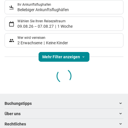
Ihr Ankunftsflughafen
Beliebiger Ankunftsflughäfen
Wählen Sie Ihren Reisezeitraum
09.08.26
–
07.08.27
1 Woche
Wer wird verreisen
2 Erwachsene
Keine Kinder
Mehr Filter anzeigen
Footer
Footer navigation
Buchungstipps
Über uns
Warum im Reisebüro buchen
Hoteltipps
Rechtliches
Kontakt