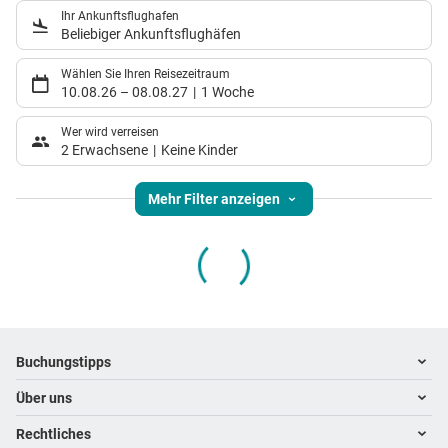
Ihr Ankunftsflughafen
Beliebiger Ankunftsflughäfen
Wählen Sie Ihren Reisezeitraum
10.08.26
–
08.08.27
1 Woche
Wer wird verreisen
2 Erwachsene
Keine Kinder
Mehr Filter anzeigen
Footer
Footer navigation
Buchungstipps
Über uns
Warum im Reisebüro buchen
Hoteltipps
Rechtliches
Kontakt