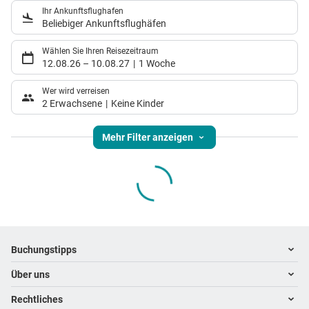
Ihr Ankunftsflughafen
Beliebiger Ankunftsflughäfen
Wählen Sie Ihren Reisezeitraum
12.08.26
–
10.08.27
1 Woche
Wer wird verreisen
2 Erwachsene
Keine Kinder
Mehr Filter anzeigen
Footer
Footer navigation
Buchungstipps
Über uns
Warum im Reisebüro buchen
Hoteltipps
Rechtliches
Kontakt