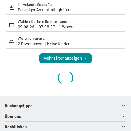
Ihr Ankunftsflughafen
Beliebiger Ankunftsflughäfen
Wählen Sie Ihren Reisezeitraum
09.08.26
–
07.08.27
1 Woche
Wer wird verreisen
2 Erwachsene
Keine Kinder
Mehr Filter anzeigen
Footer
Footer navigation
Buchungstipps
Über uns
Warum im Reisebüro buchen
Hoteltipps
Rechtliches
Kontakt