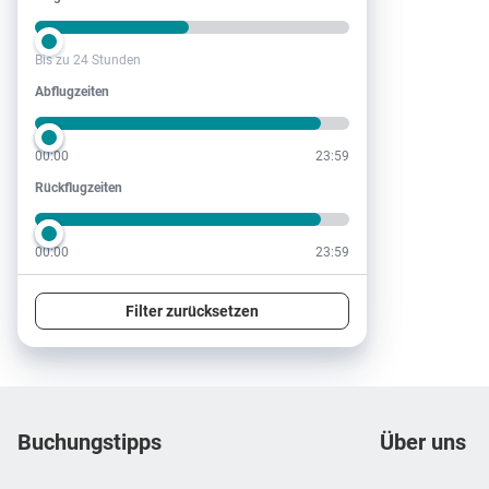
Bis zu 24 Stunden
Abflugzeiten
Abflugzeiten
00:00
23:59
Rückflugzeiten
Rückflugzeiten
00:00
23:59
Filter zurücksetzen
Footer
Footer navigation
Buchungstipps
Über uns