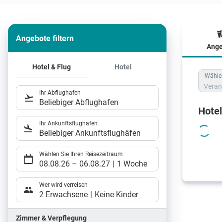
Angebote filtern
Ange
Hote
Hotel & Flug
Hotel
Wählen
Veran
Ihr Abflughafen
Beliebiger Abflughafen
Hote
Ihr Ankunftsflughafen
Beliebiger Ankunftsflughäfen
Wählen Sie Ihren Reisezeitraum
08.08.26
–
06.08.27
1 Woche
Wer wird verreisen
2 Erwachsene
Keine Kinder
Zimmer & Verpflegung