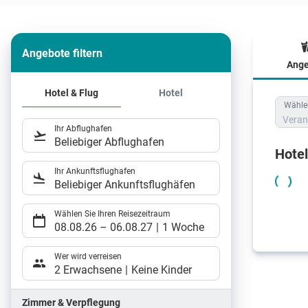
Angebote filtern
Ange
Hote
Hotel & Flug
Hotel
Wählen
Veran
Ihr Abflughafen
Beliebiger Abflughafen
Hote
Ihr Ankunftsflughafen
Beliebiger Ankunftsflughäfen
Wählen Sie Ihren Reisezeitraum
08.08.26
–
06.08.27
1 Woche
Wer wird verreisen
2 Erwachsene
Keine Kinder
Zimmer & Verpflegung