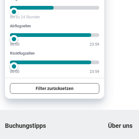
Bis zu 24 Stunden
Abflugzeiten
Abflugzeiten
00:00
23:59
Rückflugzeiten
Rückflugzeiten
00:00
23:59
Filter zurücksetzen
Footer
Footer navigation
Buchungstipps
Über uns