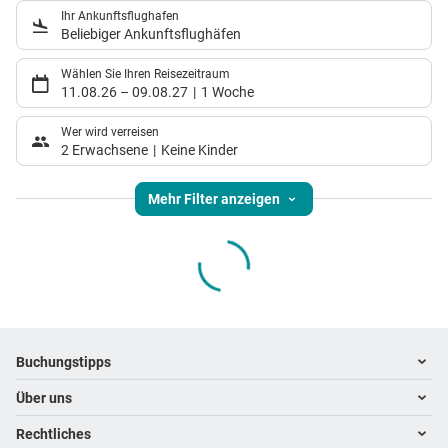
Ihr Ankunftsflughafen
Beliebiger Ankunftsflughäfen
Wählen Sie Ihren Reisezeitraum
11.08.26
–
09.08.27
1 Woche
Wer wird verreisen
2 Erwachsene
Keine Kinder
Mehr Filter anzeigen
Footer
Footer navigation
Buchungstipps
Über uns
Warum im Reisebüro buchen
Hoteltipps
Rechtliches
Kontakt