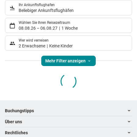
Ihr Ankunftsflughafen
Beliebiger Ankunftsflughäfen
Wählen Sie Ihren Reisezeitraum
08.08.26
–
06.08.27
1 Woche
Wer wird verreisen
2 Erwachsene
Keine Kinder
Mehr Filter anzeigen
Footer
Footer navigation
Buchungstipps
Über uns
Warum im Reisebüro buchen
Hoteltipps
Rechtliches
Kontakt