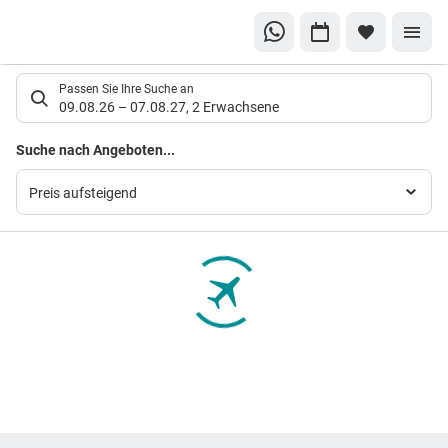
Suchlistenseite
Passen Sie Ihre Suche an
09.08.26
–
07.08.27
,
2 Erwachsene
Suchergebnisse
Suche nach Angeboten...
Preis aufsteigend
Footer