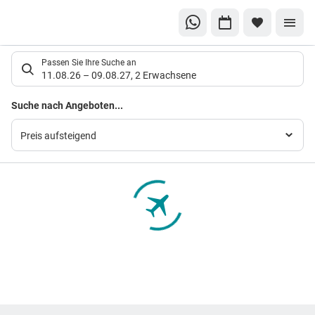
Suchlistenseite
Passen Sie Ihre Suche an
11.08.26
–
09.08.27
,
2 Erwachsene
Suchergebnisse
Suche nach Angeboten...
Preis aufsteigend
Footer