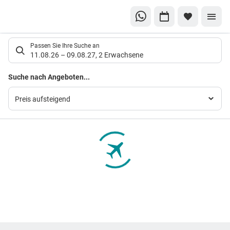
Suchlistenseite
Passen Sie Ihre Suche an
11.08.26
–
09.08.27
,
2 Erwachsene
Suchergebnisse
Suche nach Angeboten...
Preis aufsteigend
Footer