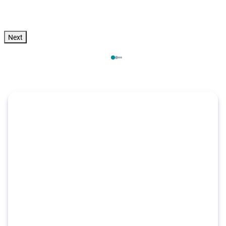
Zum Angebot
pro Person
Next