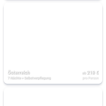
Österreich
218
€
ab
7 Nächte
+
Selbstverpflegung
pro Person