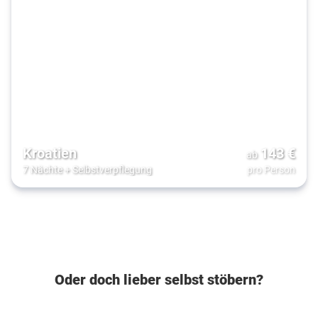
Kroatien
143
€
ab
7 Nächte
+
Selbstverpflegung
pro Person
Oder doch lieber selbst stöbern?