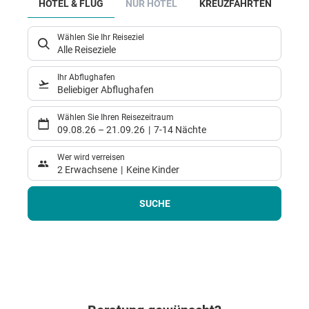
HOTEL & FLUG
NUR HOTEL
KREUZFAHRTEN
MI
Wählen Sie Ihr Reiseziel
Alle Reiseziele
Ihr Abflughafen
Beliebiger Abflughafen
Wählen Sie Ihren Reisezeitraum
09.08.26
–
21.09.26
7-14 Nächte
Wer wird verreisen
2 Erwachsene
Keine Kinder
SUCHE