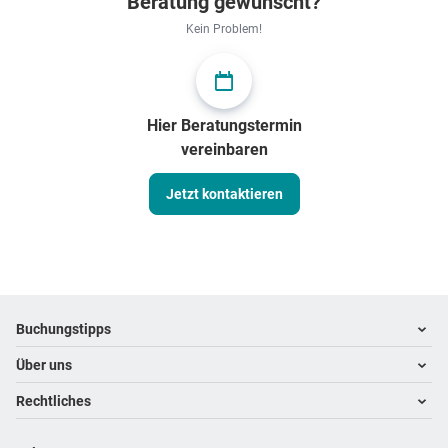
Beratung gewünscht?
Kein Problem!
Hier Beratungstermin
vereinbaren
Jetzt kontaktieren
Footer
Footer navigation
Buchungstipps
Über uns
Warum im Reisebüro buchen
Hoteltipps
Rechtliches
Kontakt
Reisewelten
Über uns
Impressum