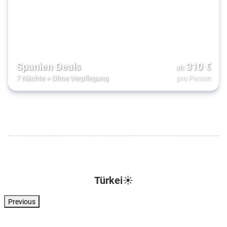
Spanien Deals
310
€
ab
7 Nächte
+
Ohne Verpflegung
pro Person
Türkei☀️
Previous
Türkei . Türkische Riviera . Kizilagac
Türkei . Türkische Riviera . Side
Türkei . Türkische Riviera . Side
Türkei . Türkisc