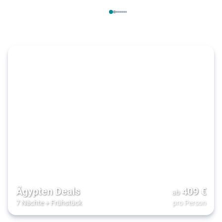
Ägypten Deals
409
€
ab
7 Nächte
+
Frühstück
pro Person