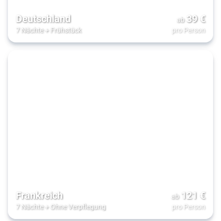
Deutschland
39
€
ab
7 Nächte
+
Frühstück
pro Person
Frankreich
121
€
ab
7 Nächte
+
Ohne Verpflegung
pro Person