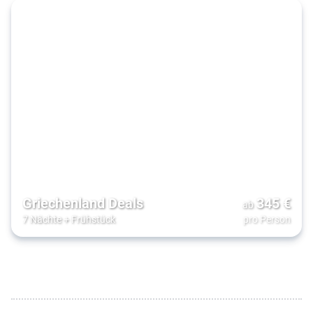
Griechenland Deals
345
€
ab
7 Nächte
+
Frühstück
pro Person